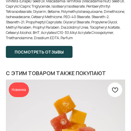
Vinifera (Grape) Seed Oil, Macadamia Ternifolia (Macadamia Nut) Seed Oil,
Caprylic\Capric Triglyceride, Isostearyl Isostearate, Pentaerythrityl
Tetraisostearate, Glycerin, Betaine, Polymethylsilsesquioxane, Dimethicone,
Isohexadecane, Cetearyl Methicone, PEG-40 Stearate, Steareth-2,
Steareth-21, Propylheptyl Caprylate, Glyceryl Stearate, Propylene Glycol,
Methyl Paraben, Prophyl Paraben, Diazolidinyl Urea, Tocopheryl Acetate,
Сetearyl Alcohol, ВНТ, Acrylates/C10-30 Alkyl Acrylate Crosspolymer,
Triethanolamine, Disodium EDTA, Parfum
ПОСМОТРЕТЬ ОТЗЫВЫ
С ЭТИМ ТОВАРОМ ТАКЖЕ ПОКУПАЮТ
Новинка