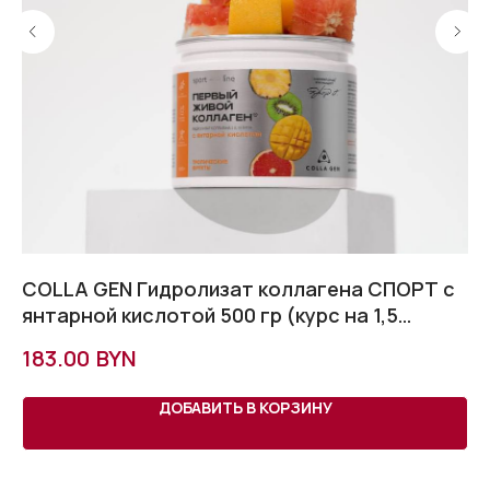
ей
COLLA GEN Гидролизат коллагена СПОРТ с
В
янтарной кислотой 500 гр (курс на 1,5
Н
месяца)
BYN
183.00
2
ДОБАВИТЬ В КОРЗИНУ