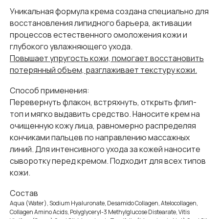
Уникальная формула крема создана специально для
восстановления липидного барьера, активации
процессов естественного омоложения кожи и
глубокого увлажняющего ухода.
Повышает упругость кожи, помогает восстановить
потерянный объем, разглаживает текстуру кожи.
Способ применения:
Перевернуть флакон, встряхнуть, открыть флип-
топ и мягко выдавить средство. Наносите крем на
очищенную кожу лица, равномерно распределяя
кончиками пальцев по направлению массажных
линий. Для интенсивного ухода за кожей наносите
сыворотку перед кремом. Подходит для всех типов
кожи.
Cостав
Aqua (Water), Sodium Hyaluronate, Desamido Collagen, Atelocollagen,
Collagen Amino Acids, Polyglyceryl-3 Methylglucose Distearate, Vitis