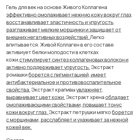
Гель для век на основе Живого Коллагена
эффективно омолаживает нежную кожу вокруг глаз,
восстанавливает эластичность и упругость,
разглаживает мелкие морщинки и защищает от
внешних негативных воздействий.
Легко
впитывается. Живой Коллаген в его составе
активиует белки молодости в клетках
кожи
,стимулирует синтез коллагеновых волокон и
активно поддерживает упругость.
Экстракт
ромашки
борется с пигментацией, имеет
антибактериальное и противовоспалительное
свойства.
Экстракт крапивы
увлажняет,
выравнивает цвет кожи.
Экстракт хрена
обладает
омолаживающими свойствами, повышает тонус
кожи вокруг глаз.
Экстракт петрушки мягко
борется
с морщинами, расслабляет и ухаживает за нежной
кожей век.