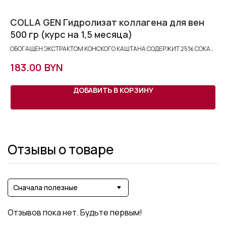
и
COLLA GEN Гидролизат коллагена для вен
П
500 гр (курс на 1,5 месяца)
м
ОБОГАЩЕН ЭКСТРАКТОМ КОНСКОГО КАШТАНА СОДЕРЖИТ 25% СОКА
ЧЕРНОЙ СМОРОДИНЫ И ЕЖЕВИКИ
BYN
183.00
2
ДОБАВИТЬ В КОРЗИНУ
Отзывы о товаре
Сначала полезные
Отзывов пока нет. Будьте первым!