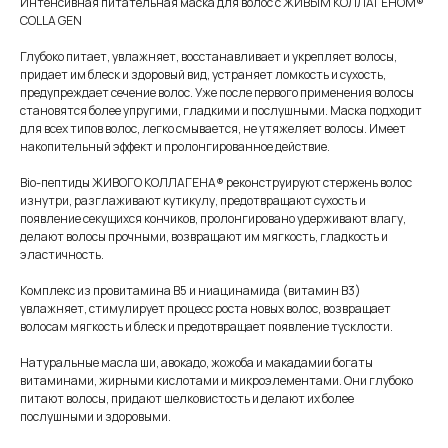
Интенсивная питательная маска для волос с ЖИВЫМ КОЛЛАГЕНОМ®
СOLLA GEN
Глубоко питает, увлажняет, восстанавливает и укрепляет волосы,
придает им блеск и здоровый вид, устраняет ломкость и сухость,
предупреждает сечение волос. Уже после первого применения волосы
становятся более упругими, гладкими и послушными. Маска подходит
для всех типов волос, легко смывается, не утяжеляет волосы. Имеет
накопительный эффект и пролонгированное действие.
Bio-пептиды ЖИВОГО КОЛЛАГЕНА® реконструируют стержень волос
изнутри, разглаживают кутикулу, предотвращают сухость и
появление секущихся кончиков, пролонгировано удерживают влагу,
делают волосы прочными, возвращают им мягкость, гладкость и
эластичность.
Комплекс из провитамина В5 и ниацинамида (витамин B3)
увлажняет, стимулирует процесс роста новых волос, возвращает
волосам мягкость и блеск и предотвращает появление тусклости.
Натуральные масла ши, авокадо, жожоба и макадамии богаты
витаминами, жирными кислотами и микроэлементами. Они глубоко
питают волосы, придают шелковистость и делают их более
послушными и здоровыми.