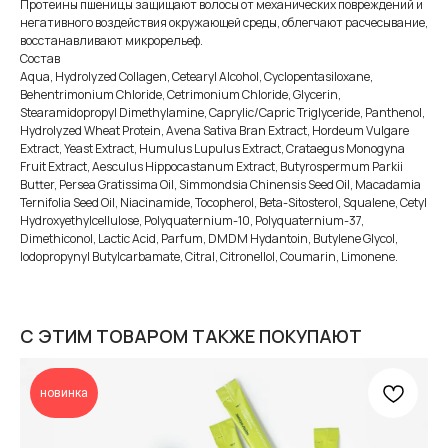
Протеины пшеницы защищают волосы от механических повреждений и
негативного воздействия окружающей среды, облегчают расчесывание,
восстанавливают микрорельеф.
Состав
Aqua, Hydrolyzed Collagen, Cetearyl Alcohol, Cyclopentasiloxane,
Behentrimonium Сhloride, Cetrimonium Chloride, Glycerin,
Stearamidopropyl Dimethylamine, Caprylic/Capric Triglyceride, Panthenol,
Hydrolyzed Wheat Protein, Avena Sativa Bran Extract, Hordeum Vulgare
Extract, Yeast Extract, Humulus Lupulus Extract, Crataegus Monogyna
Fruit Extract, Aesculus Hippocastanum Extract, Butyrospermum Parkii
Butter, Persea Gratissima Oil, Simmondsia Chinensis Seed Oil, Macadamia
Ternifolia Seed Oil, Niacinamide, Tocopherol, Beta-Sitosterol, Squalene, Cetyl
Hydroxyethylcellulose, Polyquaternium-10, Polyquaternium-37,
Dimethiconol, Lactic Acid, Parfum, DMDM Hydantoin, Butylene Glycol,
Iodopropynyl Butylcarbamate, Citral, Citronellol, Coumarin, Limonene.
С ЭТИМ ТОВАРОМ ТАКЖЕ ПОКУПАЮТ
новинка