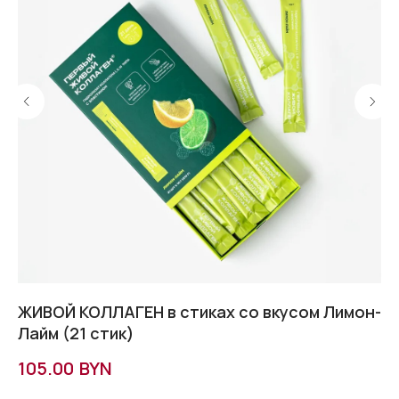
ей
ЖИВОЙ КОЛЛАГЕН в стиках со вкусом Лимон-
Т
Лайм (21 стик)
an
BYN
105.00
1