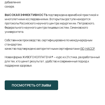
добавления
сахара.
ВЫСОКАЯ ЭФФЕКТИВНОСТЬ
подтверждена врачебной практикой и
многолетними исследованиями. В открытом доступе находятся
протоколы Российского научного центра хирургии им. Петровского,
Федерального научного центра пищевых систем, Сеченовского
университета.
Собственное производство, сертифицировано по международным
стандартам,
качество подтверждено авторитетными сертификатами
ISO, HAССР
.
Новая форма ЖИВОГО КОЛЛАГЕНА® — курс из 21 стика, разработанный
для тех, кто ценит результат, удобство и современный подход к
поддержке здоровья.
ПОСМОТРЕТЬ ОТЗЫВЫ