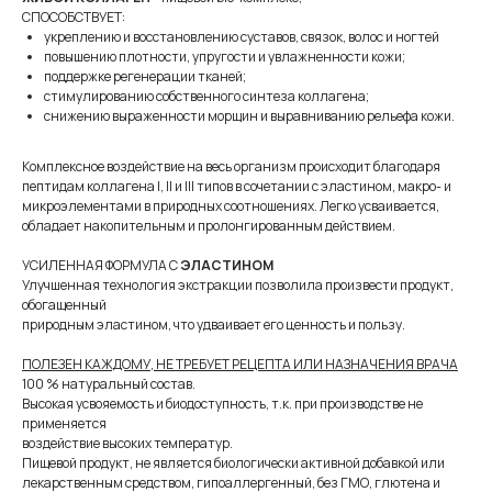
СПОСОБСТВУЕТ:
укреплению и восстановлению суставов, связок, волос и ногтей
повышению плотности, упругости и увлажненности кожи;
поддержке регенерации тканей;
стимулированию собственного синтеза коллагена;
снижению выраженности морщин и выравниванию рельефа кожи.
Комплексное воздействие на весь организм происходит благодаря
пептидам коллагена I, II и III типов в сочетании с эластином, макро- и
микроэлементами в природных соотношениях. Легко усваивается,
обладает накопительным и пролонгированным действием.
УСИЛЕННАЯ ФОРМУЛА С
ЭЛАСТИНОМ
Улучшенная технология экстракции позволила произвести продукт,
обогащенный
природным эластином, что удваивает его ценность и пользу.
ПОЛЕЗЕН КАЖДОМУ, НЕ ТРЕБУЕТ РЕЦЕПТА ИЛИ НАЗНАЧЕНИЯ ВРАЧА
100 % натуральный состав.
Высокая усвояемость и биодоступность, т.к. при производстве не
применяется
воздействие высоких температур.
Пищевой продукт, не является биологически активной добавкой или
лекарственным средством, гипоаллергенный, без ГМО, глютена и