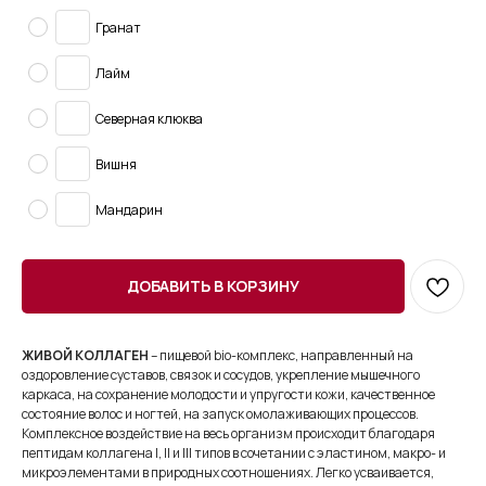
Гранат
Лайм
Северная клюква
Вишня
Мандарин
ДОБАВИТЬ В КОРЗИНУ
ЖИВОЙ КОЛЛАГЕН
– пищевой bio-комплекс, направленный на
оздоровление суставов, связок и сосудов, укрепление мышечного
каркаса, на сохранение молодости и упругости кожи, качественное
состояние волос и ногтей, на запуск омолаживающих процессов.
Комплексное воздействие на весь организм происходит благодаря
пептидам коллагена I, II и III типов в сочетании с эластином, макро- и
микроэлементами в природных соотношениях. Легко усваивается,