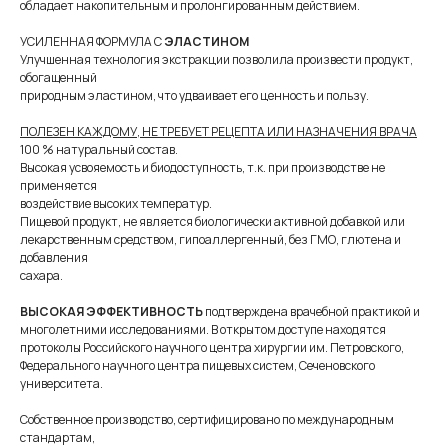
обладает накопительным и пролонгированным действием.
УСИЛЕННАЯ ФОРМУЛА С
ЭЛАСТИНОМ
Улучшенная технология экстракции позволила произвести продукт,
обогащенный
природным эластином, что удваивает его ценность и пользу.
ПОЛЕЗЕН КАЖДОМУ, НЕ ТРЕБУЕТ РЕЦЕПТА ИЛИ НАЗНАЧЕНИЯ ВРАЧА
100 % натуральный состав.
Высокая усвояемость и биодоступность, т.к. при производстве не
применяется
воздействие высоких температур.
Пищевой продукт, не является биологически активной добавкой или
лекарственным средством, гипоаллергенный, без ГМО, глютена и
добавления
сахара.
ВЫСОКАЯ ЭФФЕКТИВНОСТЬ
подтверждена врачебной практикой и
многолетними исследованиями. В открытом доступе находятся
протоколы Российского научного центра хирургии им. Петровского,
Федерального научного центра пищевых систем, Сеченовского
университета.
Собственное производство, сертифицировано по международным
стандартам,