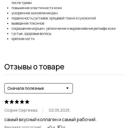
после травм
повышение эластичности кожи
ускоренное заживление ран
подвижность суставов, хрящевой ткани и сухожилий
выведение токсинов
сокращение морщин, увлажнение и выравнивание рельефа кожи
густые, здоровые волосы
крепкие ногти
Отзывы о товаре
Сначала полезные
София Сергеева
02.05.2025
самый вкусный коллаген и самый рабочий.
Вам помог этот отзыв?
0
0