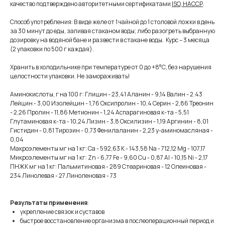
качество подтверждено авторитетными сертификатами
ISO, HAССР
.
Способ употребления: В виде желе от 1 чайной до 1 столовой ложки в день
за 30 минут до еды, запивая стаканом воды; либо разогреть выбранную
дозировку на водяной бане и развести в стакане воды. Курс – 3 месяца
(2 упаковки по 500 г каждая).
Хранить в холодильнике при температуре от 0 до +8°С, без нарушения
целостности упаковки. Не замораживать!
Аминокислоты, г на 100 г: Глицин - 23,41 Аланин - 9,14 Валин - 2.43
Лейцин - 3,00 Изолейцин - 1,76 Оксипролин - 10,4 Серин - 2,86 Треонин
- 2,26 Пролин - 11,86 Метионин - 1,24 Аспарагиновая к-та - 5,51
Глутаминовая к-та - 10,24 Лизин - 3,8 Оксилизин - 1,19 Аргинин - 8,01
Гистидин - 0,81 Тирозин - 0,73 Фенилаланин - 2,23 у-аминомасляная -
0,04
Макроэлементы мг на 1 кг: Ca - 592,63 K - 143,58 Na - 712,12 Mg - 107,17
Микроэлементы мг на 1 кг: Zn - 6,77 Fe - 9,60 Cu - 0,87 Al - 10,15 Ni - 2,17
ПНЖК мг на 1 кг: Пальмитиновая - 289 Стеариновая - 12 Олеиновая -
234 Линолевая - 27 Линоленовая - 73
Результаты применения
:
укрепление связок и суставов
быстрое восстановление организма в послеоперационный период и